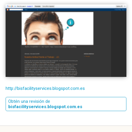
http://bisfacilityservices.blogspot.com.es
Obtén una revisión de
bisfacilityservices.blogspot.com.es