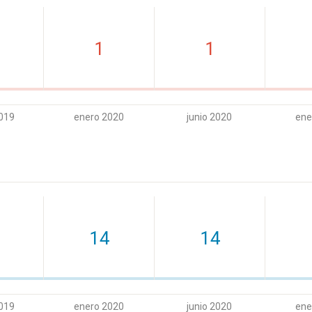
1
1
019
enero 2020
junio 2020
ene
14
14
019
enero 2020
junio 2020
ene