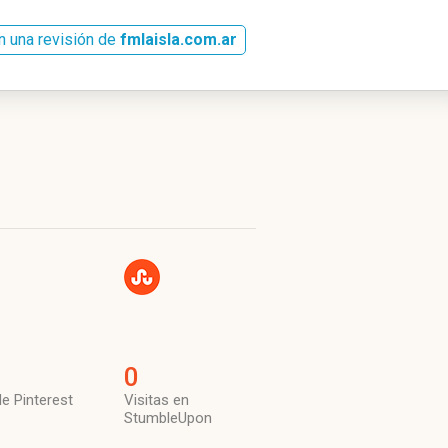
n una revisión de
fmlaisla.com.ar
0
de Pinterest
Visitas en
StumbleUpon