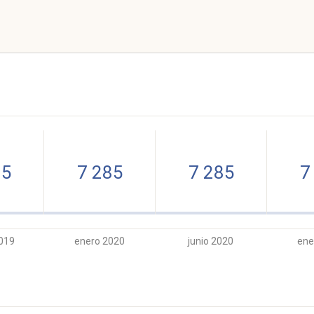
85
7 285
7 285
7
019
enero 2020
junio 2020
ene