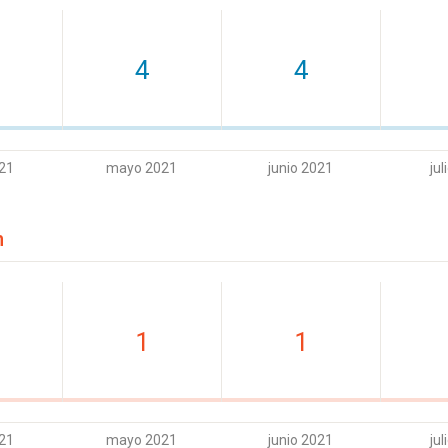
4
4
021
mayo 2021
junio 2021
jul
n
1
1
021
mayo 2021
junio 2021
jul