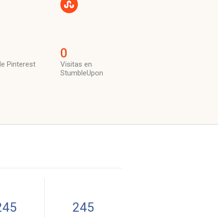
0
de Pinterest
Visitas en
StumbleUpon
245
245