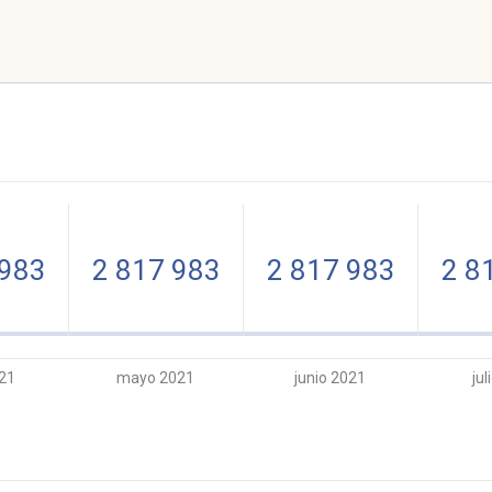
 983
2 817 983
2 817 983
2 8
021
mayo 2021
junio 2021
jul