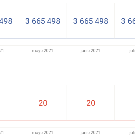
 498
3 665 498
3 665 498
3 6
021
mayo 2021
junio 2021
jul
20
20
021
mayo 2021
junio 2021
jul